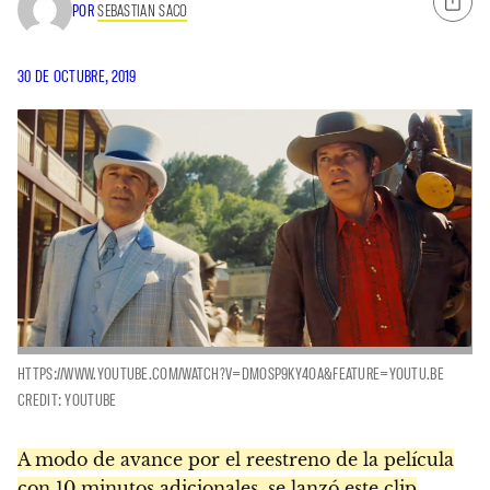
POR
SEBASTIAN SACO
30 DE OCTUBRE, 2019
HTTPS://WWW.YOUTUBE.COM/WATCH?V=DMOSP9KY4OA&FEATURE=YOUTU.BE
CREDIT: YOUTUBE
A modo de avance por el reestreno de la película
con 10 minutos adicionales, se lanzó este clip