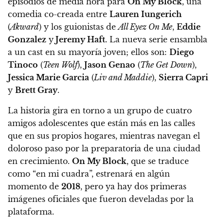
episodios de media hora para
On My Block
, una
comedia co-creada entre
Lauren Iungerich
(
Akward
) y los guionistas de
All Eyez On Me
,
Eddie
Gonzalez
y
Jeremy Haft.
La nueva serie ensambla
a un cast en su mayoría joven; ellos son:
Diego
Tinoco
(
Teen Wolf
),
Jason Genao
(
The Get Down
),
Jessica Marie Garcia
(
Liv and Maddie
),
Sierra Capri
y
Brett Gray
.
La historia gira en torno a un grupo de cuatro
amigos adolescentes que están más en las calles
que en sus propios hogares, mientras navegan el
doloroso paso por la preparatoria de una ciudad
en crecimiento.
On My Block
, que se traduce
como “en mi cuadra”,
estrenará en algún
momento de
2018
, pero ya hay dos primeras
imágenes oficiales que fueron develadas por la
plataforma.