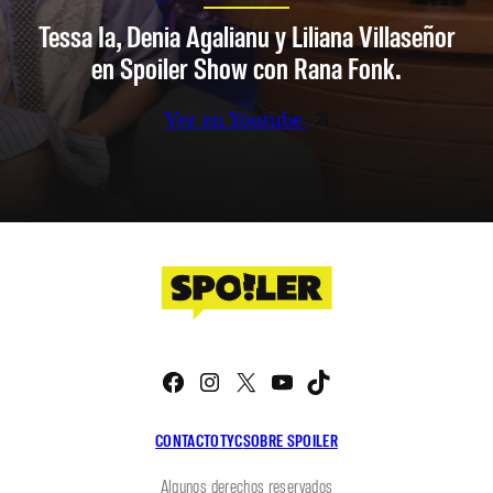
Tessa Ia, Denia Agalianu y Liliana Villaseñor
en Spoiler Show con Rana Fonk.
Ver en Youtube
Facebook
Instagram
X
YouTube
TikTok
CONTACTO
TYC
SOBRE SPOILER
Algunos derechos reservados