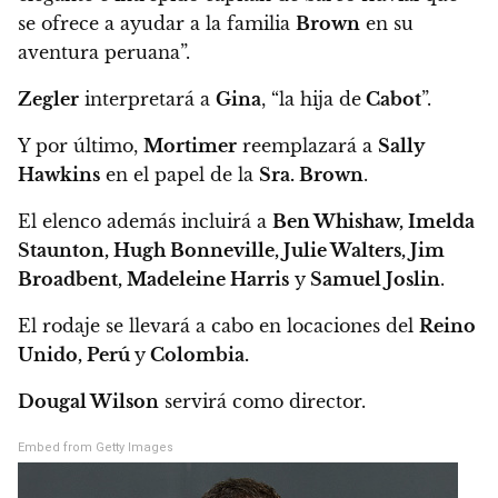
se ofrece a ayudar a la familia
Brown
en su
aventura peruana”.
Zegler
interpretará a
Gina
, “la hija de
Cabot
”.
Y por último,
Mortimer
reemplazará a
Sally
Hawkins
en el papel de la
Sra. Brown
.
El elenco además incluirá a
Ben Whishaw, Imelda
Staunton, Hugh Bonneville, Julie Walters, Jim
Broadbent, Madeleine Harris
y
Samuel Joslin
.
El rodaje se llevará a cabo en locaciones del
Reino
Unido, Perú
y
Colombia.
Dougal Wilson
servirá como director.
Embed from Getty Images