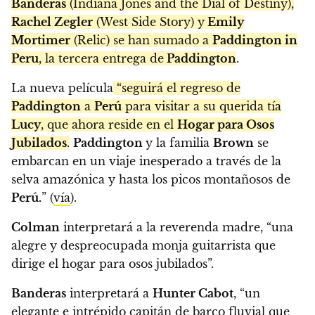
Banderas
(Indiana Jones and the Dial of Destiny),
Rachel Zegler
(West Side Story) y
Emily
Mortimer
(Relic) se han sumado a
Paddington in
Peru
, la tercera entrega de
Paddington
.
La nueva película
“seguirá el regreso de
Paddington
a
Perú
para visitar a su querida tía
Lucy
, que ahora reside en el
Hogar para Osos
Jubilados
.
Paddington
y la familia
Brown
se
embarcan en un viaje inesperado a través de la
selva amazónica y hasta los picos montañosos de
Perú.
” (
vía
).
Colman
interpretará a la reverenda madre, “una
alegre y despreocupada monja guitarrista que
dirige el hogar para osos jubilados”.
Banderas
interpretará a
Hunter Cabot
, “un
elegante e intrépido capitán de barco fluvial que