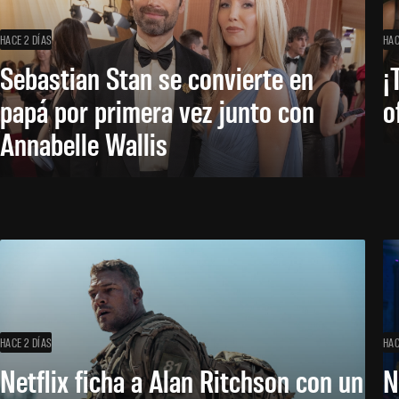
HACE 2 DÍAS
HAC
Sebastian Stan se convierte en
¡
papá por primera vez junto con
o
Annabelle Wallis
HACE 2 DÍAS
HAC
Netflix ficha a Alan Ritchson con un
N