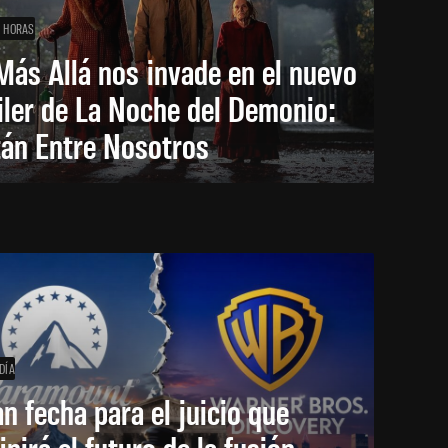
1 HORAS
Más Allá nos invade en el nuevo
iler de La Noche del Demonio:
tán Entre Nosotros
DÍA
an fecha para el juicio que
inirá el futuro de la fusión