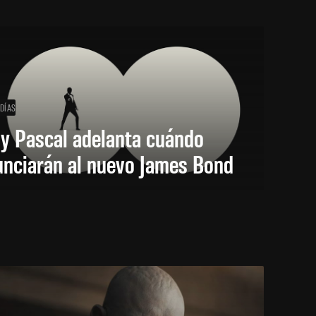
 DÍAS
y Pascal adelanta cuándo
unciarán al nuevo James Bond