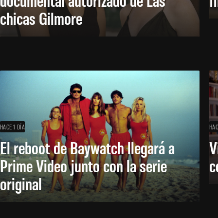
chicas Gilmore
HACE 1 DÍA
HAC
El reboot de Baywatch llegará a
V
Prime Video junto con la serie
c
original