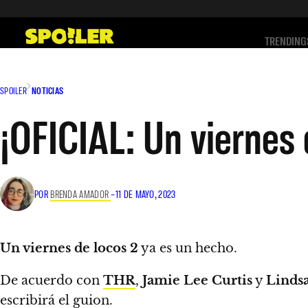
Saltar
al
TRENDING
contenido
SPOILER
NOTICIAS
¡OFICIAL: Un viernes 
POR
BRENDA AMADOR
–
11 DE MAYO, 2023
Un viernes de locos 2
ya es un hecho.
De acuerdo con
THR
,
Jamie Lee Curtis
y
Linds
escribirá el guion.