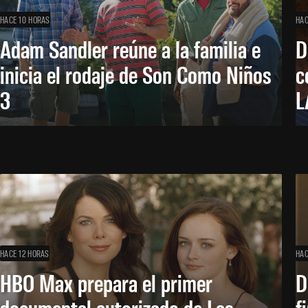
HACE 10 HORAS
HAC
Adam Sandler reúne a la familia e
D
inicia el rodaje de Son Como Niños
c
3
L
HACE 12 HORAS
HAC
HBO Max prepara el primer
D
documental autorizado de Las
f