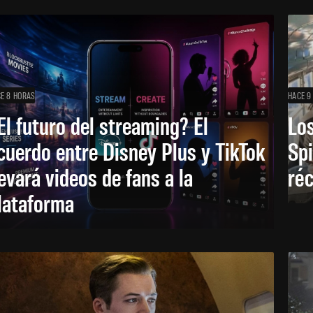
E 8 HORAS
HACE 9
El futuro del streaming? El
Los
cuerdo entre Disney Plus y TikTok
Sp
levará videos de fans a la
réc
lataforma