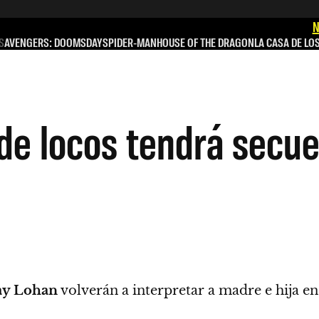
N
S
AVENGERS: DOOMSDAY
SPIDER-MAN
HOUSE OF THE DRAGON
LA CASA DE LO
de locos tendrá secue
ay Lohan
volverán a interpretar a madre e hija en