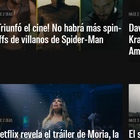
E 2 DÍAS
HACE 2
Triunfó el cine! No habrá más spin-
Dav
ffs de villanos de Spider-Man
Kra
Am
E 2 DÍAS
HACE 3
etflix revela el tráiler de Moria, la
El 