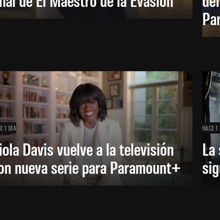
Pa
E 1 DÍA
HACE 1 
iola Davis vuelve a la televisión
La 
on nueva serie para Paramount+
sig