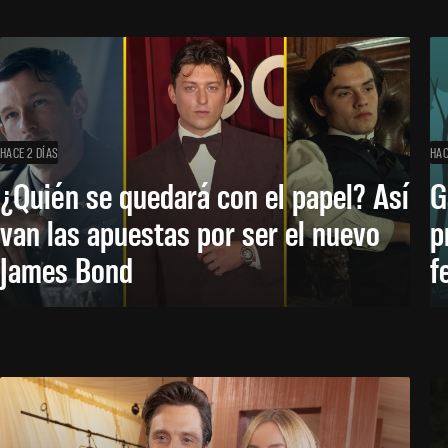
HACE 2 DÍAS
HAC
¿Quién se quedará con el papel? Así
G
van las apuestas por ser el nuevo
p
James Bond
f