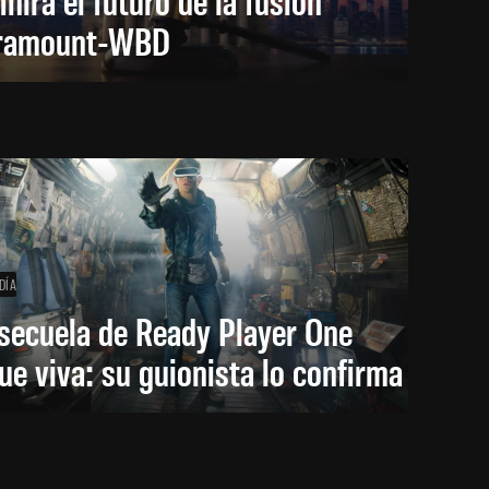
ramount-WBD
DÍA
secuela de Ready Player One
ue viva: su guionista lo confirma