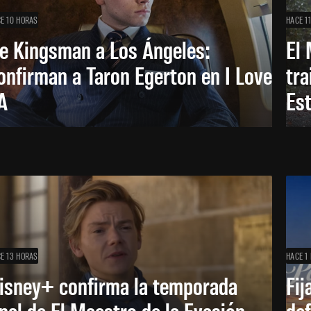
E 10 HORAS
HACE 1
e Kingsman a Los Ángeles:
El 
onfirman a Taron Egerton en I Love
tra
A
Es
E 13 HORAS
HACE 1 
isney+ confirma la temporada
Fij
inal de El Maestro de la Evasión
def