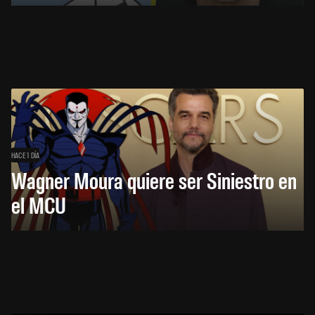
HACE 1 DÍA
Wagner Moura quiere ser Siniestro en
el MCU