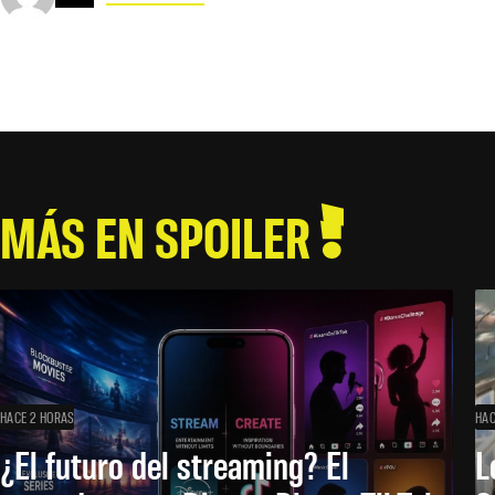
MÁS EN SPOILER
HACE 2 HORAS
HAC
¿El futuro del streaming? El
L