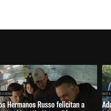
E 4 HORAS
HACE 4
os Hermanos Russo felicitan a
Ada