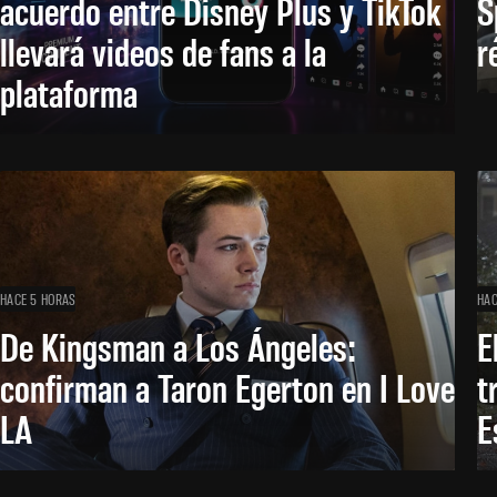
acuerdo entre Disney Plus y TikTok
S
llevará videos de fans a la
r
plataforma
HACE 5 HORAS
HAC
De Kingsman a Los Ángeles:
E
confirman a Taron Egerton en I Love
t
LA
E