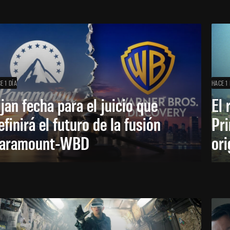
E 1 DÍA
HACE 1 
ijan fecha para el juicio que
El 
efinirá el futuro de la fusión
Pri
aramount-WBD
ori