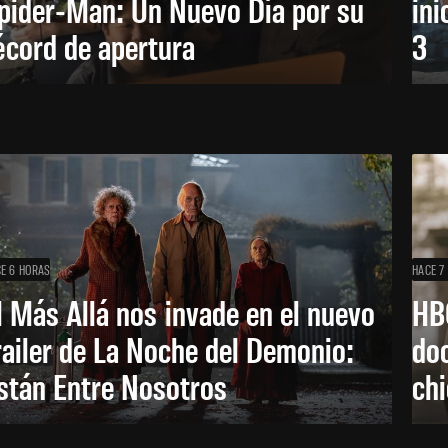
pider-Man: Un Nuevo Día por su
ini
écord de apertura
3
E 6 HORAS
HACE 7
l Más Allá nos invade en el nuevo
HB
railer de La Noche del Demonio:
do
stán Entre Nosotros
ch