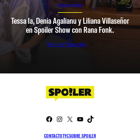
SPOILER SHOW
Tessa Ia, Denia Agalianu y Liliana Villaseñor
en Spoiler Show con Rana Fonk.
Ver en Youtube
Facebook
Instagram
X
YouTube
TikTok
CONTACTO
TYC
SOBRE SPOILER