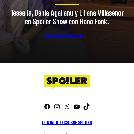
Tessa Ia, Denia Agalianu y Liliana Villaseñor
en Spoiler Show con Rana Fonk.
Ver en Youtube
Facebook
Instagram
X
YouTube
TikTok
CONTACTO
TYC
SOBRE SPOILER