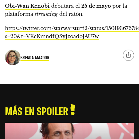
Obi-Wan Kenobi
debutará el
25 de mayo
por la
plataforma
streaming
del ratón.
https://twitter.com/starwarstuff2/status/15019367678
s=20&t=VKcKmndfQSyJzoadoJAU7w
BRENDA AMADOR
MÁS EN SPOILER