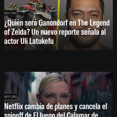
HACE 3 DÍAS
¿Quién será Ganondorf en The Legend
of Zelda? Un nuevo reporte señala al
actor Uli Latukefu
HACE 3 DÍAS
Netflix cambia de planes y cancela el
spinoff de El Juego del Calamar de