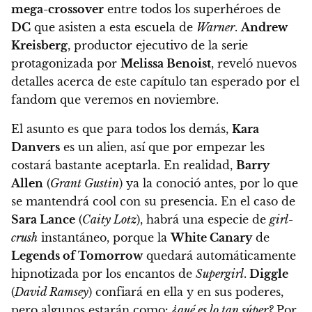
mega-crossover
entre todos los superhéroes de
DC
que asisten a esta escuela de
Warner
.
Andrew
Kreisberg
, productor ejecutivo de la serie
protagonizada por
Melissa Benoist
, reveló nuevos
detalles acerca de este capítulo tan esperado por el
fandom que veremos en noviembre.
El asunto es que para todos los demás,
Kara
Danvers
es un alien, así que por empezar les
costará bastante aceptarla. En realidad,
Barry
Allen
(
Grant Gustin
) ya la conoció antes, por lo que
se mantendrá cool con su presencia. En el caso de
Sara Lance
(
Caity Lotz
),
habrá una especie de
girl-
crush
instantáneo, porque la
White Canary
de
Legends of Tomorrow
quedará automáticamente
hipnotizada por los encantos de
Supergirl
.
Diggle
(
David Ramsey
) confiará en ella y en sus poderes,
pero algunos estarán como:
¿qué es lo tan súper?
Por