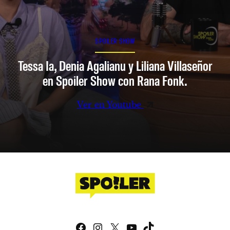
SPOILER SHOW
Tessa Ia, Denia Agalianu y Liliana Villaseñor
en Spoiler Show con Rana Fonk.
Ver en Youtube
Facebook
Instagram
X
YouTube
TikTok