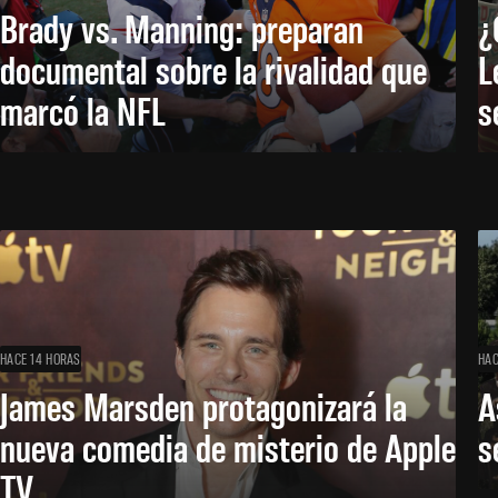
Brady vs. Manning: preparan
¿
documental sobre la rivalidad que
L
marcó la NFL
s
HACE 14 HORAS
HAC
James Marsden protagonizará la
A
nueva comedia de misterio de Apple
s
TV