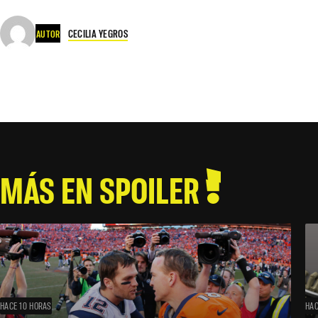
CECILIA YEGROS
AUTOR
MÁS EN SPOILER
HACE 10 HORAS
HAC