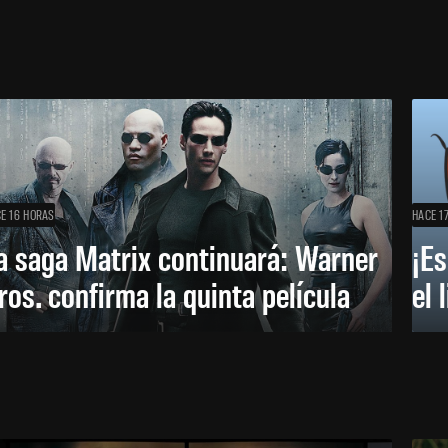
E 16 HORAS
HACE 1
a saga Matrix continuará: Warner
¡Es
ros. confirma la quinta película
el 