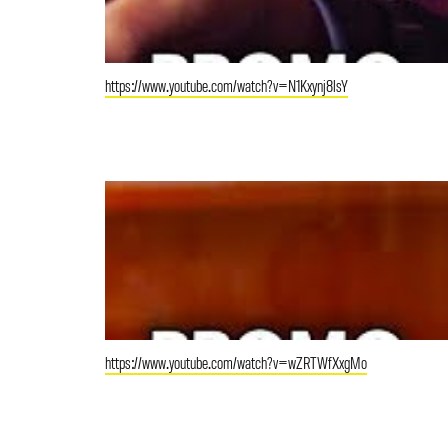
https://www.youtube.com/watch?v=N1Kxynj8lsY
https://www.youtube.com/watch?v=wZRTWfXxgMo