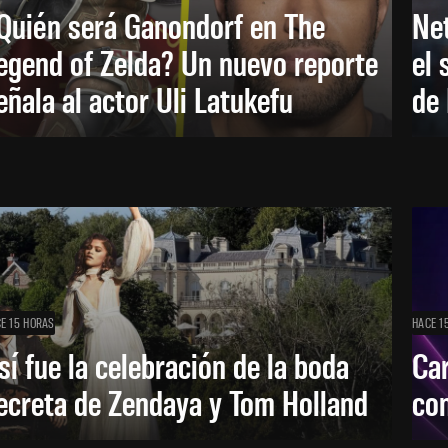
Quién será Ganondorf en The
Net
egend of Zelda? Un nuevo reporte
el 
eñala al actor Uli Latukefu
de 
E 15 HORAS
HACE 1
sí fue la celebración de la boda
Car
ecreta de Zendaya y Tom Holland
con