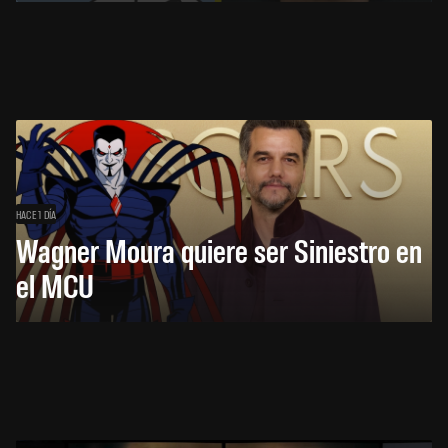
HACE 1 DÍA
Wagner Moura quiere ser Siniestro en
el MCU