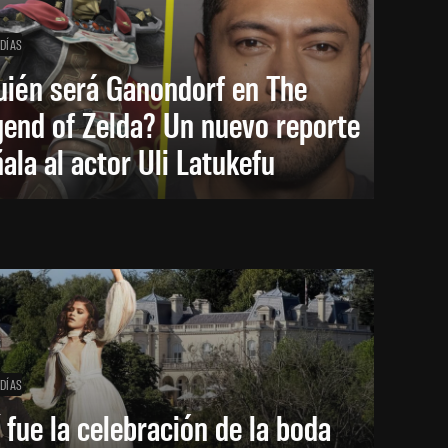
 DÍAS
uién será Ganondorf en The
end of Zelda? Un nuevo reporte
ala al actor Uli Latukefu
 DÍAS
 fue la celebración de la boda