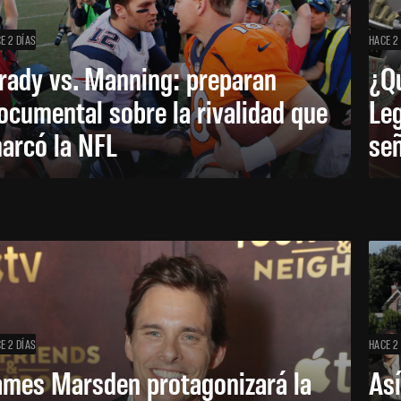
E 2 DÍAS
HACE 2
rady vs. Manning: preparan
¿Q
ocumental sobre la rivalidad que
Leg
arcó la NFL
señ
E 2 DÍAS
HACE 2
ames Marsden protagonizará la
Así