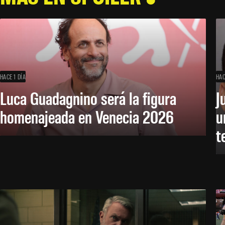
HACE 1 DÍA
HAC
Luca Guadagnino será la figura
J
homenajeada en Venecia 2026
u
t