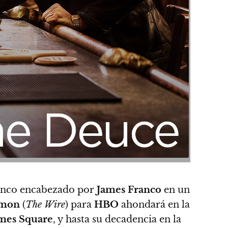
lenco encabezado por
James Franco
en un
imon
(
The Wire
) para
HBO
ahondará en la
mes Square
, y hasta su decadencia en la