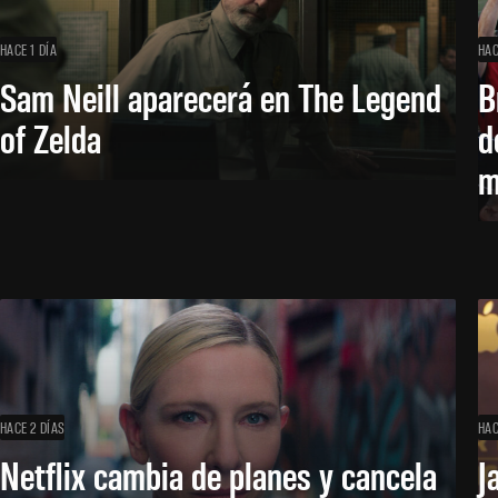
HACE 1 DÍA
HAC
Sam Neill aparecerá en The Legend
B
of Zelda
d
m
HACE 2 DÍAS
HAC
Netflix cambia de planes y cancela
J