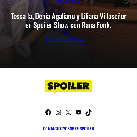
SPOILER SHOW
Tessa Ia, Denia Agalianu y Liliana Villaseñor
en Spoiler Show con Rana Fonk.
Ver en Youtube
Facebook
Instagram
X
YouTube
TikTok
CONTACTO
TYC
SOBRE SPOILER