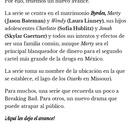
Por ello, tenemos un nuevo avance.
La serie se centra en el matrimonio
Byrdes,
M
arty
(Jason Bateman)
y
Wendy
(Laura Linney),
sus hijos
adolescentes
Charlotte
(Sofia Hublitz)
y
Jonah
(Skylar Gaertner)
y todos sus intentos y efectos de
ser una familia común,
aunque
Marty
sea el
principal blanqueador de dinero para el segundo
cartel más grande de la droga en México.
La serie toma su nombre de la ubicación en la que
se establece, el lago de los
Ozarks
en Missouri.
Para muchos, una serie que recuerda un poco a
Breaking Bad. Para otros, un nuevo drama que
puede atrapar al público.
¡Aquí les dejo el avance!