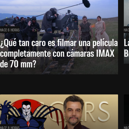
HACE 6 HORAS
HAC
¿Qué tan caro es filmar una película
L
completamente con cámaras IMAX
B
de 70 mm?
HACE 8 HORAS
HAC