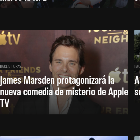
HACE 5 HORAS
HAC
James Marsden protagonizará la
A
nueva comedia de misterio de Apple
s
TV