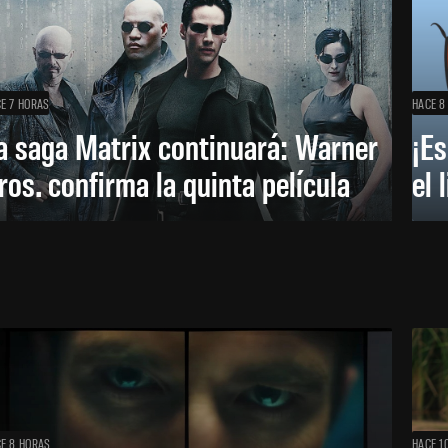
E 7 HORAS
HACE 8
a saga Matrix continuará: Warner
¡Es
ros. confirma la quinta película
el 
E 8 HORAS
HACE 1