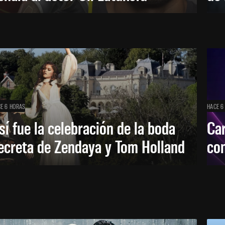
E 6 HORAS
HACE 6
sí fue la celebración de la boda
Car
ecreta de Zendaya y Tom Holland
con