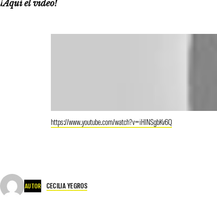
¡Aquí el video!
https://www.youtube.com/watch?v=iHlNSgbKv6Q
CECILIA YEGROS
AUTOR