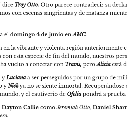
,
dice
Troy Otto.
Otro parece contradecir su declar
mos con escenas sangrientas y de matanza mient
a el
domingo 4 de junio
en
AMC.
án en la vibrante y violenta región anteriormente
 con esta especie de fin del mundo, nuestros per
ha vuelto a conectar con
Travis,
pero
Alicia
está d
l y
Luciana
a ser perseguidos por un grupo de mil
o y
Nick
ya no se siente inmortal. Recuperándose 
mundo, y el cautiverio de
Ofelia
pondrá a prueba 
a
Dayton Callie
como
Jeremiah Otto,
Daniel Sha
ero.