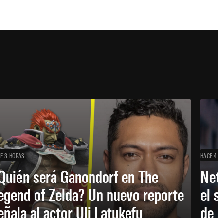
E 3 HORAS
HACE 4
Quién será Ganondorf en The
Net
egend of Zelda? Un nuevo reporte
el 
eñala al actor Uli Latukefu
de 