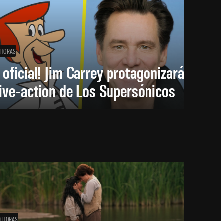
 HORAS
 oficial! Jim Carrey protagonizará
live-action de Los Supersónicos
0 HORAS