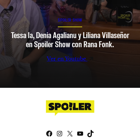
SPOILER SHOW
Tessa Ia, Denia Agalianu y Liliana Villaseñor
en Spoiler Show con Rana Fonk.
Ver en Youtube
Facebook
Instagram
X
YouTube
TikTok