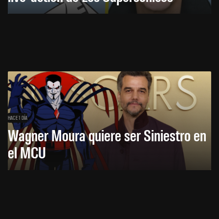
HACE 1 DÍA
Wagner Moura quiere ser Siniestro en
el MCU