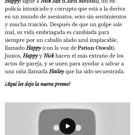
Happy!
sigue a
Nick Sax
(Chris Meloni),
un ex-
policía intoxicado y corrupto que está a la deriva
en un mundo de asesinatos, sexo sin sentimientos
y mucha traición. Después de que un golpe sale
mal, su vida embriagada es cambiada para
siempre por un caballo alado azul implacable,
llamado
Happy
(con la voz de
Patton Oswalt
).
Juntos,
Happy
y
Nick
hacen el más extraño de los
actos de pareja, y se unen para ayudar a salvar a
una niña llamada
Hailey
que ha sido secuestrada.
¡Aquí les dejo la nueva promo!