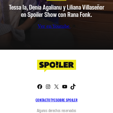
Tessa Ia, Denia Agalianu y Liliana Villaseñor
en Spoiler Show con Rana Fonk.
Ver en Youtube
Facebook
Instagram
X
YouTube
TikTok
CONTACTO
TYC
SOBRE SPOILER
Algunos derechos reservados