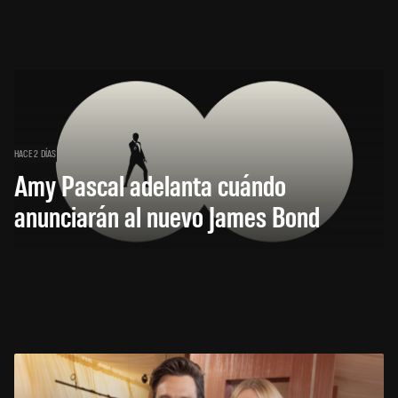
HACE 2 DÍAS
Amy Pascal adelanta cuándo
anunciarán al nuevo James Bond