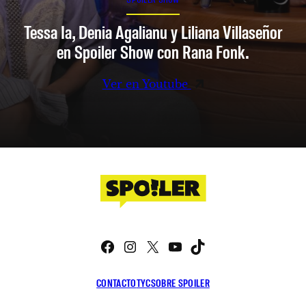
Tessa Ia, Denia Agalianu y Liliana Villaseñor
en Spoiler Show con Rana Fonk.
Ver en Youtube
Facebook
Instagram
X
YouTube
TikTok
CONTACTO
TYC
SOBRE SPOILER