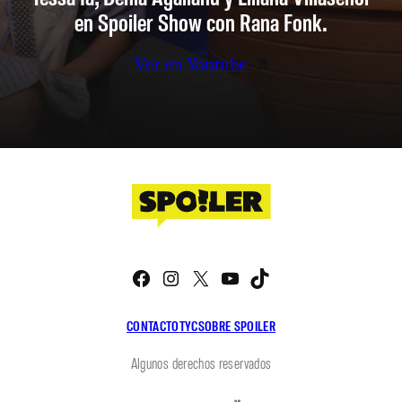
en Spoiler Show con Rana Fonk.
Ver en Youtube
Facebook
Instagram
X
YouTube
TikTok
CONTACTO
TYC
SOBRE SPOILER
Algunos derechos reservados