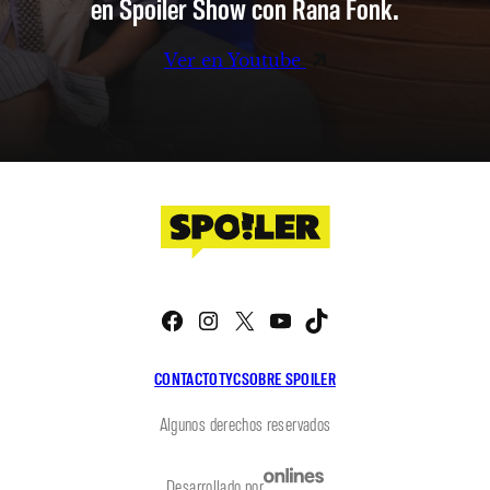
en Spoiler Show con Rana Fonk.
Ver en Youtube
Facebook
Instagram
X
YouTube
TikTok
CONTACTO
TYC
SOBRE SPOILER
Algunos derechos reservados
Desarrollado por