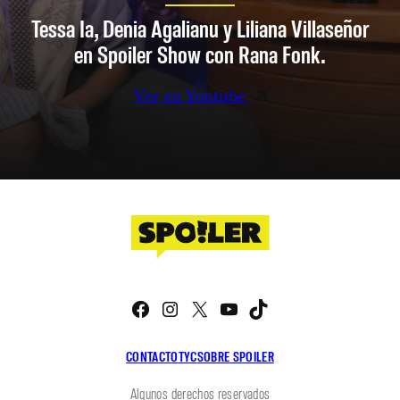
Tessa Ia, Denia Agalianu y Liliana Villaseñor
en Spoiler Show con Rana Fonk.
Ver en Youtube
Facebook
Instagram
X
YouTube
TikTok
CONTACTO
TYC
SOBRE SPOILER
Algunos derechos reservados