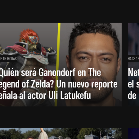
E 15 HORAS
HACE 1
Quién será Ganondorf en The
Net
egend of Zelda? Un nuevo reporte
el 
eñala al actor Uli Latukefu
de 