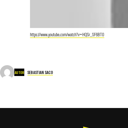
https://www.youtube.com/watch?v=HQSr_SF6BT0
SEBASTIAN SACO
AUTOR