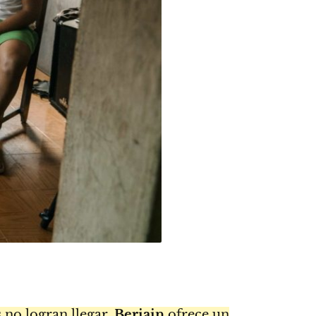
s no logran llegar,
Beriain
ofrece un