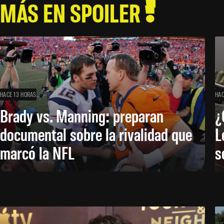
MÁS EN SPOILER
HACE 13 HORAS
HAC
Brady vs. Manning: preparan
¿
documental sobre la rivalidad que
L
marcó la NFL
s