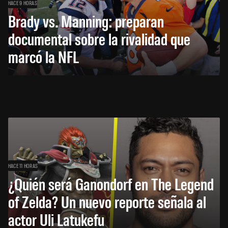
HACE 9 HORAS
Brady vs. Manning: preparan
documental sobre la rivalidad que
marcó la NFL
HACE 11 HORAS
¿Quién será Ganondorf en The Legend
of Zelda? Un nuevo reporte señala al
actor Uli Latukefu