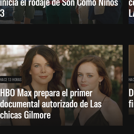
inicia el rodaje de Son Como Niños
c
3
L
HACE 13 HORAS
HAC
HBO Max prepara el primer
D
documental autorizado de Las
f
chicas Gilmore