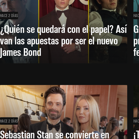
HACE 2 DÍAS
HAC
¿Quién se quedará con el papel? Así
G
van las apuestas por ser el nuevo
p
James Bond
f
HACE 2 DÍAS
HAC
Sebastian Stan se convierte en
¡