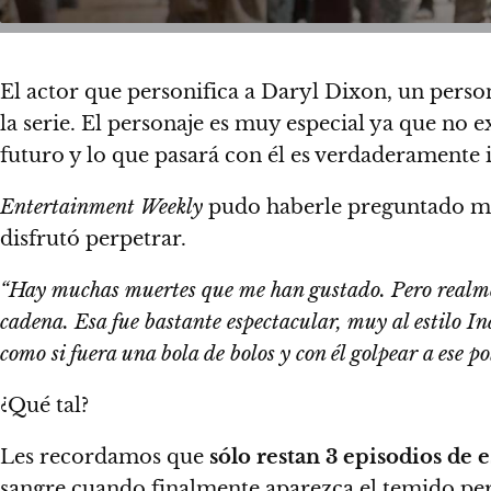
El actor que personifica a Daryl Dixon, un per
la serie. El personaje es muy especial ya que no e
futuro y lo que pasará con él es verdaderamente i
Entertainment Weekly
pudo haberle preguntado mu
disfrutó perpetrar.
“Hay muchas muertes que me han gustado. Pero realm
cadena. Esa fue bastante espectacular, muy al estilo I
como si fuera una bola de bolos y con él golpear a ese p
¿Qué tal?
Les recordamos que
sólo restan 3 episodios de 
sangre cuando finalmente aparezca el temido pe