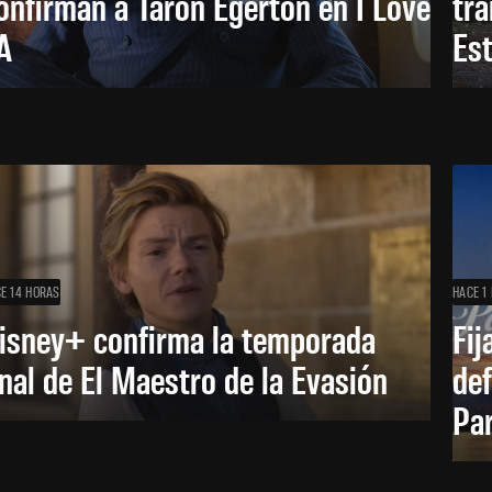
onfirman a Taron Egerton en I Love
tra
A
Es
E 14 HORAS
HACE 1 
isney+ confirma la temporada
Fij
inal de El Maestro de la Evasión
def
Pa