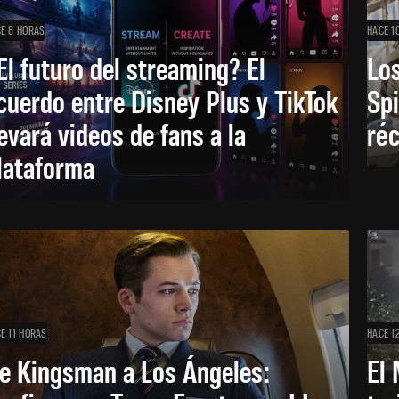
E 8 HORAS
HACE 1
El futuro del streaming? El
Los
cuerdo entre Disney Plus y TikTok
Sp
levará videos de fans a la
réc
lataforma
E 11 HORAS
HACE 1
e Kingsman a Los Ángeles:
El 