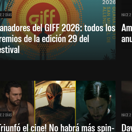
E 2 DÍAS
HACE 2
anadores del GIFF 2026: todos los
Am
remios de la edición 29 del
an
estival
E 2 DÍAS
HACE 2
Triunfó el cine! No habrá más spin-
Dav