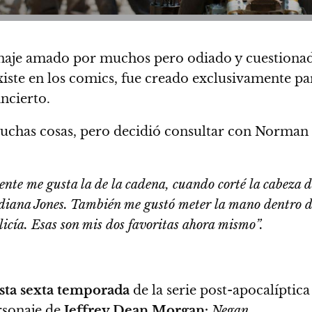
sonaje amado por muchos pero odiado y cuestiona
xiste en los comics, fue creado exclusivamente para
ncierto.
chas cosas, pero decidió consultar con Norman 
ente me gusta
la de la cadena,
cuando corté la cabeza 
ndiana Jones.
También me gustó meter la mano dentro de
olicía. Esas son mis dos favoritas ahora mismo”.
esta sexta temporada
de la serie post-apocalípti
rsonaje de
Jeffrey Dean Morgan:
Negan.