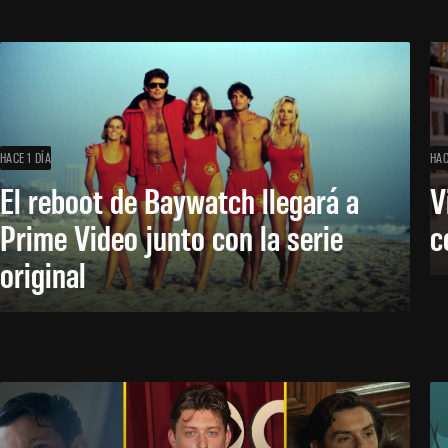
HACE 1 DÍA
HAC
El reboot de Baywatch llegará a
V
Prime Video junto con la serie
c
original