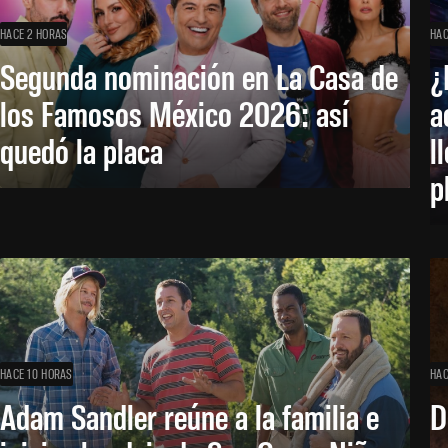
HACE 2 HORAS
HAC
Segunda nominación en La Casa de
¿
los Famosos México 2026: así
a
quedó la placa
l
p
HACE 10 HORAS
HAC
Adam Sandler reúne a la familia e
D