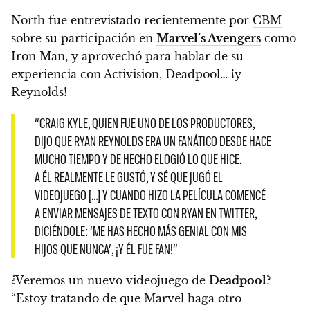
North fue entrevistado recientemente por
CBM
sobre su participación en
Marvel’s Avengers
como
Iron Man, y aprovechó para hablar de su
experiencia con Activision, Deadpool… ¡y
Reynolds!
“CRAIG KYLE, QUIEN FUE UNO DE LOS PRODUCTORES,
DIJO QUE RYAN REYNOLDS ERA UN FANÁTICO DESDE HACE
MUCHO TIEMPO Y DE HECHO ELOGIÓ LO QUE HICE.
A ÉL REALMENTE LE GUSTÓ, Y SÉ QUE JUGÓ EL
VIDEOJUEGO […] Y CUANDO HIZO LA PELÍCULA COMENCÉ
A ENVIAR MENSAJES DE TEXTO CON RYAN EN TWITTER,
DICIÉNDOLE:
‘ME HAS HECHO MÁS GENIAL CON MIS
HIJOS QUE NUNCA’
, ¡Y ÉL FUE FAN!”
¿Veremos un nuevo videojuego de
Deadpool
?
“Estoy tratando de que Marvel haga otro