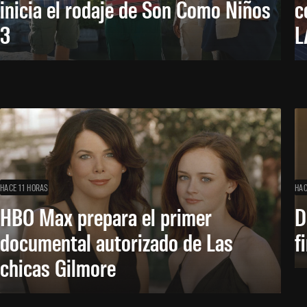
inicia el rodaje de Son Como Niños
c
3
L
HACE 11 HORAS
HAC
HBO Max prepara el primer
D
documental autorizado de Las
f
chicas Gilmore