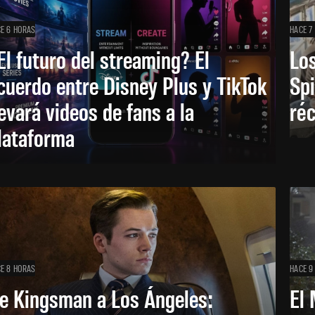
E 6 HORAS
HACE 7
El futuro del streaming? El
Los
cuerdo entre Disney Plus y TikTok
Sp
levará videos de fans a la
réc
lataforma
E 8 HORAS
HACE 9
e Kingsman a Los Ángeles:
El 