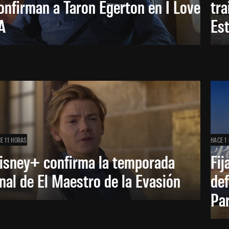
onfirman a Taron Egerton en I Love
tra
A
Es
E 11 HORAS
HACE 1 
isney+ confirma la temporada
Fij
inal de El Maestro de la Evasión
def
Pa