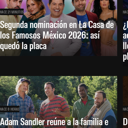
HACE 21 MINUTOS
HAC
Segunda nominación en La Casa de
¿
los Famosos México 2026: así
a
quedó la placa
l
p
HACE 8 HORAS
HAC
Adam Sandler reúne a la familia e
D