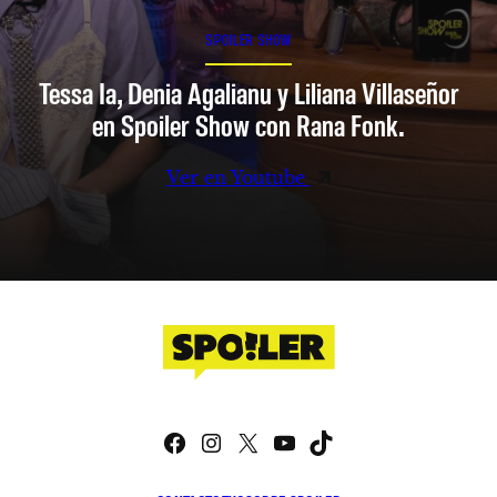
SPOILER SHOW
Tessa Ia, Denia Agalianu y Liliana Villaseñor
en Spoiler Show con Rana Fonk.
Ver en Youtube
Facebook
Instagram
X
YouTube
TikTok