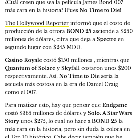
¿Cuál creen que sea la película James Bond 007
más cara en la historia? ¡Pues
No Time to Die
!
The Hollywood Reporter
informó que el costo de
producción de la otrora
BOND 25
asciende a $250
millones de dólares
, cifra que deja a
Spectre
en
segundo lugar con $245 MDD.
Casino Royale
costó $150 millones , mientras que
Quantum of Solace
y
Skyfall
costaron unos $200
respectivamente. Así,
No Time to Die
sería
la
secuela más costosa en la era de Daniel Craig
como el 007
.
Para matizar esto, hay que pensar que
Endgame
costó $365 millones de dólares y
Solo: A Star Wars
Story
unos $275, lo cual no hace a
BOND 25
la
más cara en la historia, pero
sin duda la coloca en
el Top 10 histórico
. Cabe decir también que las