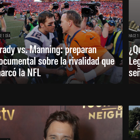
E 1 DÍA
HACE 1 
rady vs. Manning: preparan
¿Q
ocumental sobre la rivalidad que
Leg
arcó la NFL
señ