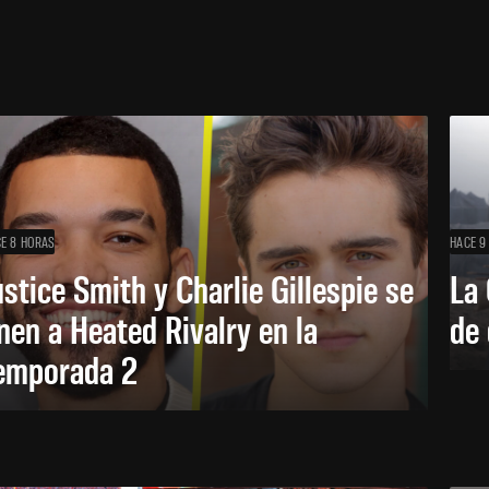
E 8 HORAS
HACE 9
ustice Smith y Charlie Gillespie se
La 
nen a Heated Rivalry en la
de 
emporada 2