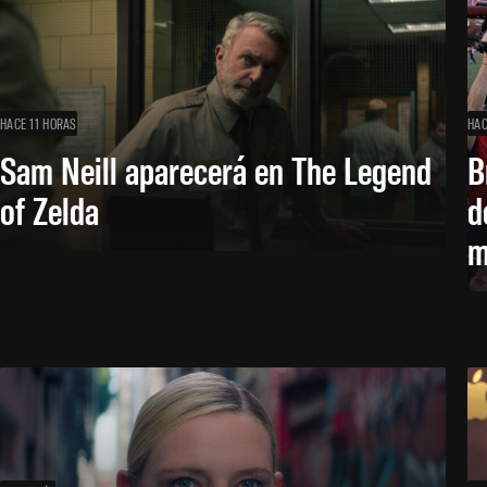
HACE 11 HORAS
HAC
Sam Neill aparecerá en The Legend
B
of Zelda
d
m