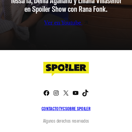
en Spoiler Show con Rana Fonk.
Ver en Youtube
Facebook
Instagram
X
YouTube
TikTok
CONTACTO
TYC
SOBRE SPOILER
Algunos derechos reservados