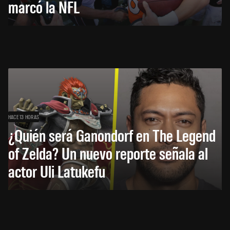
marcó la NFL
HACE 13 HORAS
¿Quién será Ganondorf en The Legend
of Zelda? Un nuevo reporte señala al
actor Uli Latukefu