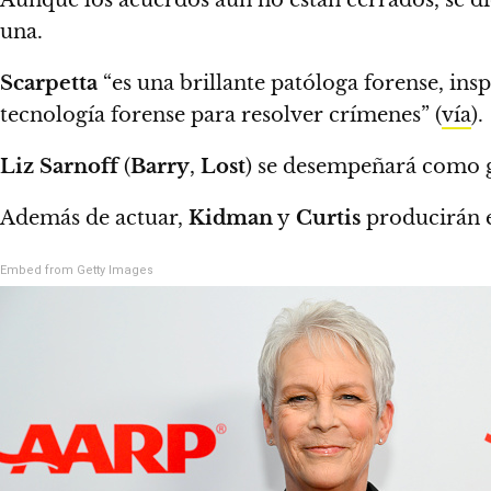
una.
Scarpetta
“es una brillante patóloga forense, ins
tecnología forense para resolver crímenes” (
vía
).
Liz Sarnoff
(
Barry
,
Lost
) se desempeñará como g
Además de actuar,
Kidman
y
Curtis
producirán 
Embed from Getty Images