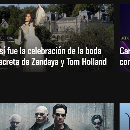
E 6 HORAS
HACE 6
sí fue la celebración de la boda
Car
ecreta de Zendaya y Tom Holland
con