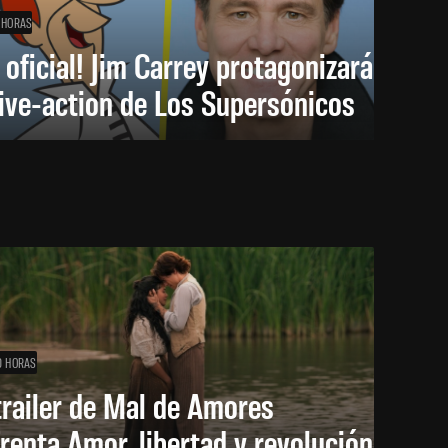
 HORAS
 oficial! Jim Carrey protagonizará
live-action de Los Supersónicos
0 HORAS
trailer de Mal de Amores
renta Amor, libertad y revolución