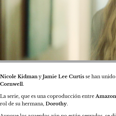
Nicole Kidman
y
Jamie Lee Curtis
se han unido 
Cornwell
.
La serie, que es una coproducción entre
Amazon 
rol de su hermana,
Dorothy
.
Aunque los acuerdos aún no están cerrados,
se d