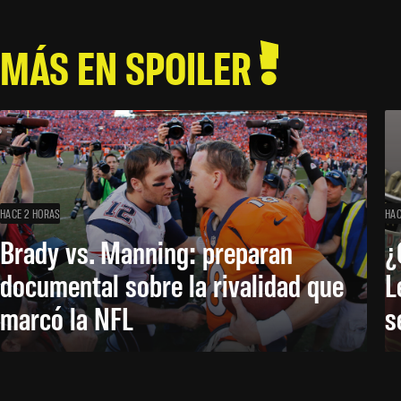
MÁS EN SPOILER
HACE 2 HORAS
HAC
Brady vs. Manning: preparan
¿
documental sobre la rivalidad que
L
marcó la NFL
s