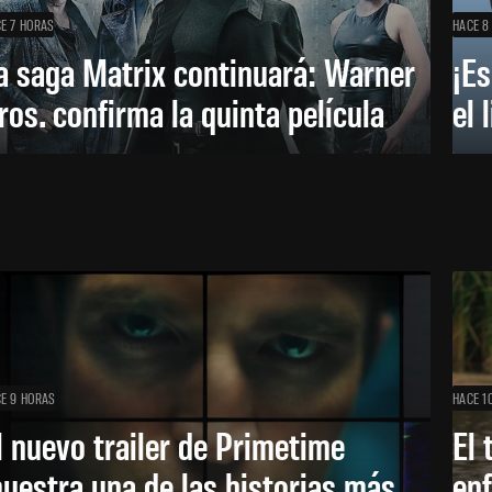
E 7 HORAS
HACE 8
a saga Matrix continuará: Warner
¡Es
ros. confirma la quinta película
el 
E 9 HORAS
HACE 1
l nuevo trailer de Primetime
El 
uestra una de las historias más
enf