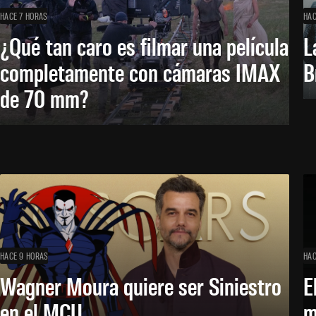
HACE 7 HORAS
HAC
¿Qué tan caro es filmar una película
L
completamente con cámaras IMAX
B
de 70 mm?
HACE 9 HORAS
HAC
Wagner Moura quiere ser Siniestro
E
en el MCU
m