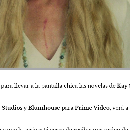
para llevar a la pantalla chica las novelas de
Kay 
Studios
y
Blumhouse
para
Prime Video
,
verá a
ice que la serie está cerca de recibir una orden 