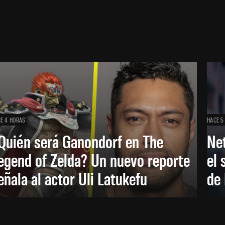
E 4 HORAS
HACE 5
Quién será Ganondorf en The
Net
egend of Zelda? Un nuevo reporte
el 
eñala al actor Uli Latukefu
de 