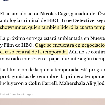
El aclamado actor
Nicolas Cage
, ganador del
Ós
antología criminal de
HBO
,
True Detective
, se
showrunner, quien también lideró la cuarta tem
La próxima entrega estará ambientada en
Nueva
y Film de
HBO
.
Cage
se encuentra en negociacio
el caso central de la temporada.
Aún no se confirm
mostrado interés en el papel durante algún tiem
La filmación de la quinta temporada está progr
protagonistas de renombre; la primera tempora
incluyeron a
Colin Farrell
,
Mahershala Ali
y
Jod
Embed from Getty Images