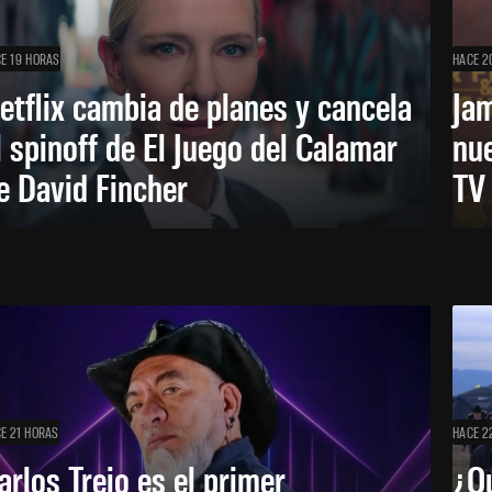
E 19 HORAS
HACE 2
etflix cambia de planes y cancela
Ja
l spinoff de El Juego del Calamar
nu
e David Fincher
TV
E 21 HORAS
HACE 2
arlos Trejo es el primer
¿Qu