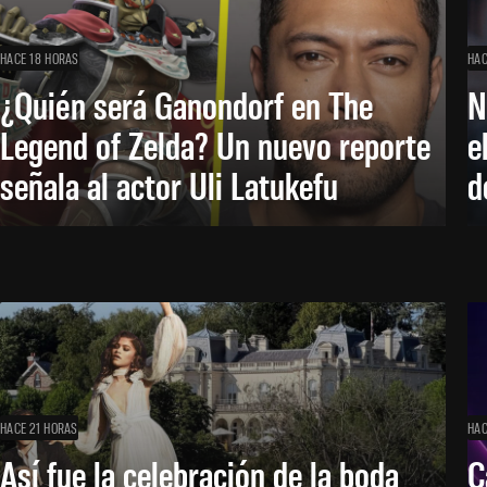
HACE 18 HORAS
HAC
¿Quién será Ganondorf en The
N
Legend of Zelda? Un nuevo reporte
e
señala al actor Uli Latukefu
d
HACE 21 HORAS
HAC
Así fue la celebración de la boda
C