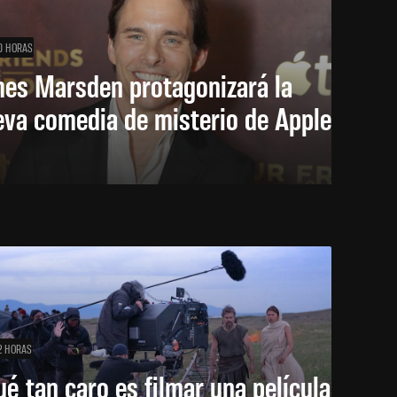
0 HORAS
mes Marsden protagonizará la
eva comedia de misterio de Apple
2 HORAS
é tan caro es filmar una película