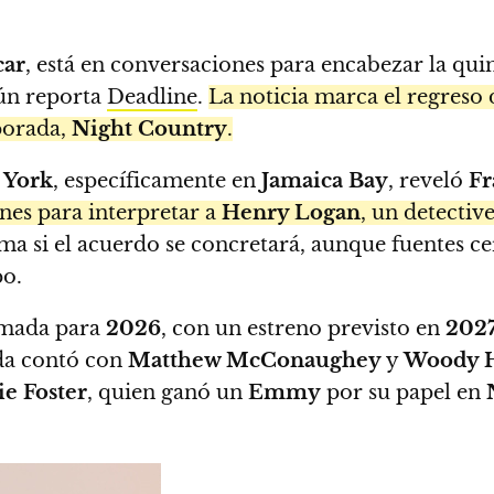
car
, está en conversaciones para encabezar la qui
gún reporta
Deadline
.
La noticia marca el regreso
porada,
Night Country
.
 York
, específicamente en
Jamaica Bay
, reveló
Fr
nes para interpretar a
Henry Logan
, un detectiv
a si el acuerdo se concretará, aunque fuentes ce
po.
amada para
2026
, con un estreno previsto en
202
da contó con
Matthew McConaughey
y
Woody H
ie Foster
, quien ganó un
Emmy
por su papel en