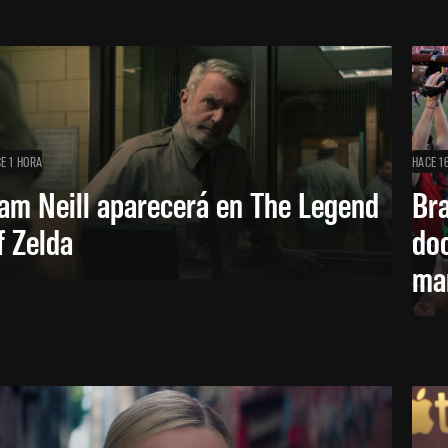
E 1 HORA
HACE 1
am Neill aparecerá en The Legend
Br
f Zelda
doc
ma