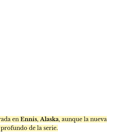
rada en
Ennis
,
Alaska
, aunque la nueva
profundo de la serie.