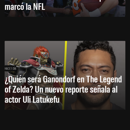
marcó la NFL
HACE 1 DÍA
¿Quién será Ganondorf en The Legend
of Zelda? Un nuevo reporte señala al
actor Uli Latukefu