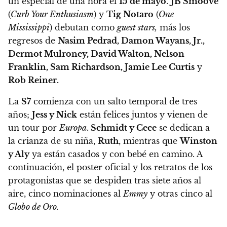
un especial de una hora el
15 de mayo
.
JB Smoove
(
Curb Your Enthusiasm
) y
Tig Notaro
(
One
Mississippi
) debutan como
guest stars,
más los
regresos de
Nasim Pedrad, Damon Wayans, Jr.,
Dermot Mulroney, David Walton, Nelson
Franklin, Sam Richardson, Jamie Lee Curtis
y
Rob Reiner.
La
S7
comienza con un salto temporal de tres
años;
Jess y Nick
están felices juntos y vienen de
un tour por
Europa
.
Schmidt y Cece
se dedican a
la crianza de su niña,
Ruth
, mientras que
Winston
y Aly
ya están casados y con bebé en camino
. A
continuación, el poster oficial y los retratos de los
protagonistas que se despiden tras siete años al
aire, cinco nominaciones al
Emmy
y otras cinco al
Globo de Oro.