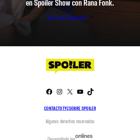
en Spoiler Show con Rana Fonk.
Ver en Youtube
Facebook
Instagram
X
YouTube
TikTok
CONTACTO
TYC
SOBRE SPOILER
Algunos derechos reservados
Desarrollado por