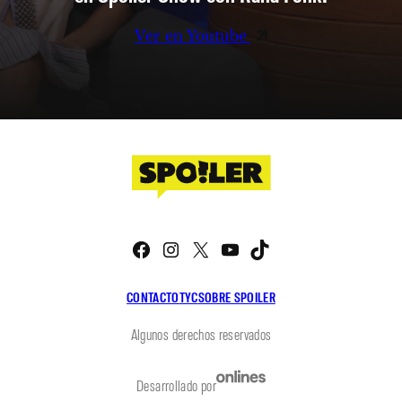
Ver en Youtube
Facebook
Instagram
X
YouTube
TikTok
CONTACTO
TYC
SOBRE SPOILER
Algunos derechos reservados
Desarrollado por