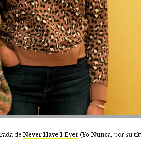
orada de
Never Have I Ever
(
Yo Nunca
, por su tí