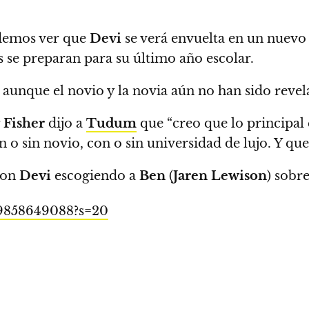
emos ver que
Devi
se verá envuelta en un nuev
as se preparan para su último año escolar.
unque el novio y la novia aún no han sido revel
 Fisher
dijo a
Tudum
que “creo que lo principal 
o sin novio, con o sin universidad de lujo. Y que e
con
Devi
escogiendo a
Ben
(
Jaren Lewison
) sobr
779858649088?s=20