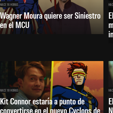
HACE 16 HORAS
HAC
Wagner Moura quiere ser Siniestro
E
en el MCU
m
i
HACE 18 HORAS
HAC
Kit Connor estaría a punto de
E
convertirse en el nuevo Cyclops de
N