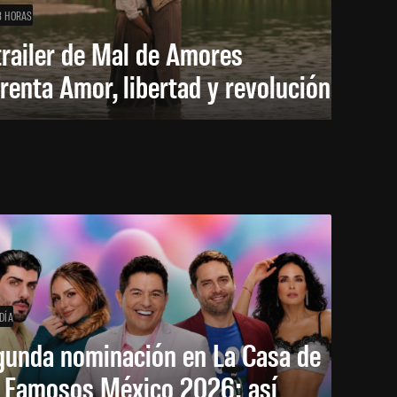
8 HORAS
trailer de Mal de Amores
renta Amor, libertad y revolución
DÍA
gunda nominación en La Casa de
s Famosos México 2026: así