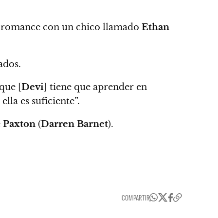
o romance con un chico llamado
Ethan
ados.
que [
Devi
] tiene que aprender en
lla es suficiente”.
e
Paxton
(
Darren Barnet
).
COMPARTIR