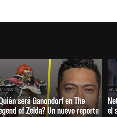
E 11 HORAS
HACE 1
Quién será Ganondorf en The
Net
egend of Zelda? Un nuevo reporte
el 