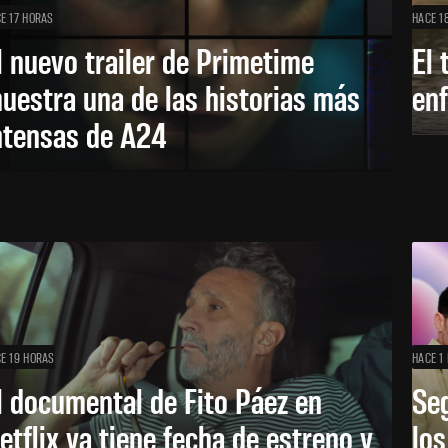
E 17 HORAS
HACE 1
l nuevo trailer de Primetime
El 
uestra una de las historias más
enf
ntensas de A24
E 19 HORAS
HACE 1 
l documental de Fito Páez en
Se
etflix ya tiene fecha de estreno y
lo