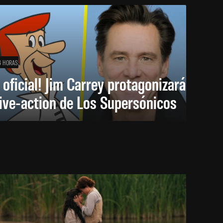
6 HORAS
 oficial! Jim Carrey protagonizará
live-action de Los Supersónicos