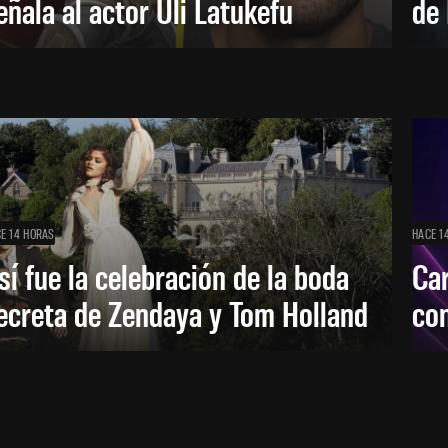
eñala al actor Uli Latukefu
de 
E 14 HORAS
HACE 1
sí fue la celebración de la boda
Car
ecreta de Zendaya y Tom Holland
con