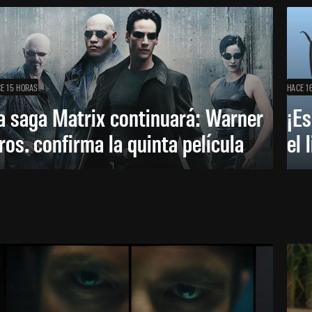
E 15 HORAS
HACE 1
a saga Matrix continuará: Warner
¡Es
ros. confirma la quinta película
el 