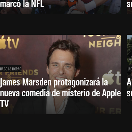
marcó la NFL
s
HACE 13 HORAS
HAC
James Marsden protagonizará la
A
nueva comedia de misterio de Apple
s
TV