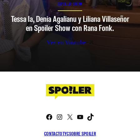
SPOILER SHOW
Tessa Ia, Denia Agalianu y Liliana Villaseñor
en Spoiler Show con Rana Fonk.
Ver en Youtube
Facebook
Instagram
X
YouTube
TikTok
CONTACTO
TYC
SOBRE SPOILER