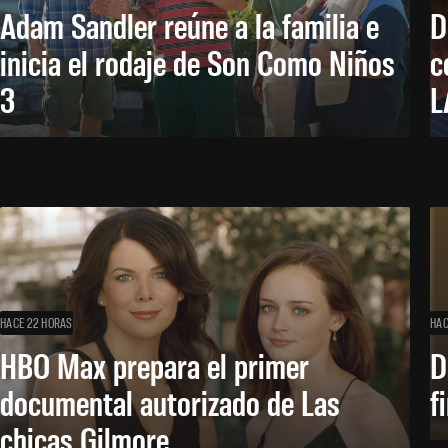
Adam Sandler reúne a la familia e
D
inicia el rodaje de Son Como Niños
c
3
L
HACE 22 HORAS
HAC
HBO Max prepara el primer
D
documental autorizado de Las
f
chicas Gilmore