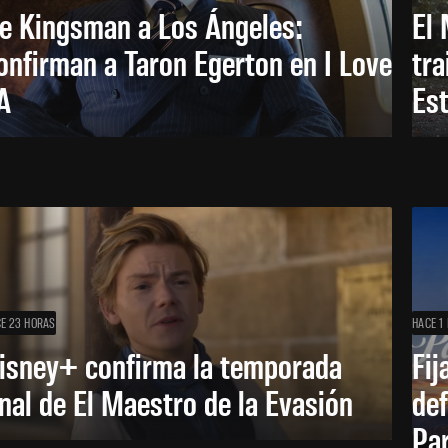
e Kingsman a Los Ángeles:
El 
onfirman a Taron Egerton en I Love
tra
A
Es
E 23 HORAS
HACE 1 
isney+ confirma la temporada
Fij
inal de El Maestro de la Evasión
def
Pa