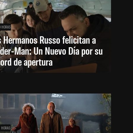
9 HORAS
 Hermanos Russo felicitan a
ider-Man: Un Nuevo Día por su
ord de apertura
1 HORAS