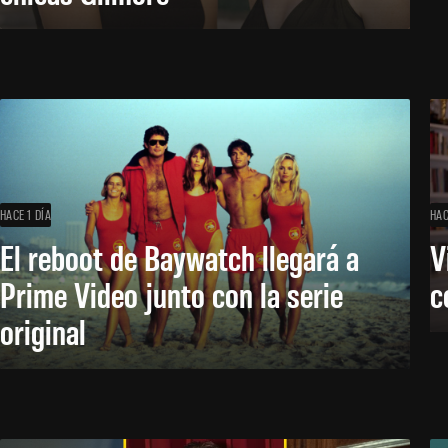
HACE 1 DÍA
HAC
El reboot de Baywatch llegará a
V
Prime Video junto con la serie
c
original