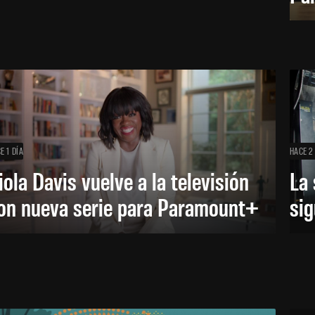
E 1 DÍA
HACE 2
iola Davis vuelve a la televisión
La 
on nueva serie para Paramount+
sig