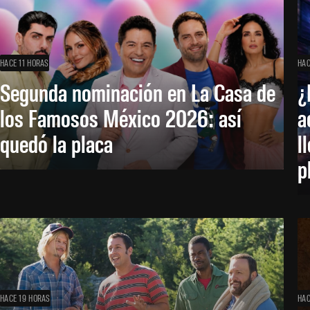
HACE 11 HORAS
HAC
Segunda nominación en La Casa de
¿
los Famosos México 2026: así
a
quedó la placa
l
p
HACE 19 HORAS
HAC