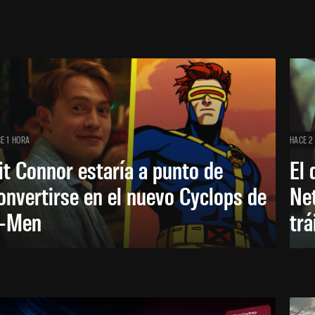
E 1 HORA
HACE 2
it Connor estaría a punto de
El 
onvertirse en el nuevo Cyclops de
Net
-Men
trá