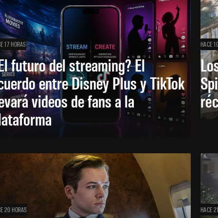
E 17 HORAS
HACE 1
El futuro del streaming? El
Los
cuerdo entre Disney Plus y TikTok
Sp
levará videos de fans a la
réc
lataforma
E 20 HORAS
HACE 2