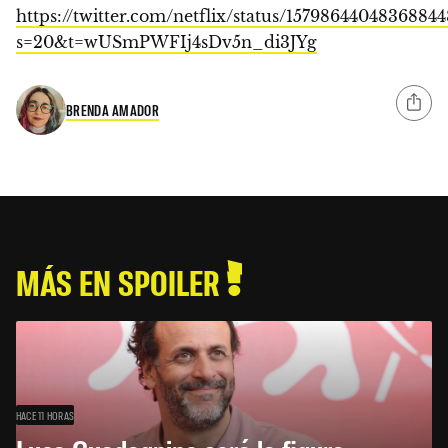
https://twitter.com/netflix/status/15798644048368844
s=20&t=wUSmPWFIj4sDv5n_di3JYg
BRENDA AMADOR
MÁS EN SPOILER
HACE 11 HORAS