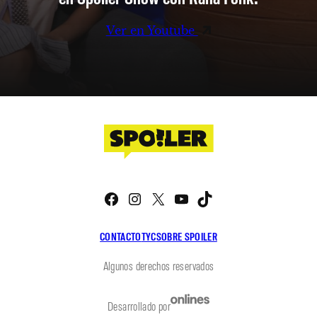
Ver en Youtube
Facebook
Instagram
X
YouTube
TikTok
CONTACTO
TYC
SOBRE SPOILER
Algunos derechos reservados
Desarrollado por