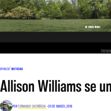
TREND
SPOILER
NOTICIAS
Allison Williams se un
POR
FERNANDO CASTAÑEDA
–
20 DE MARZO, 2018