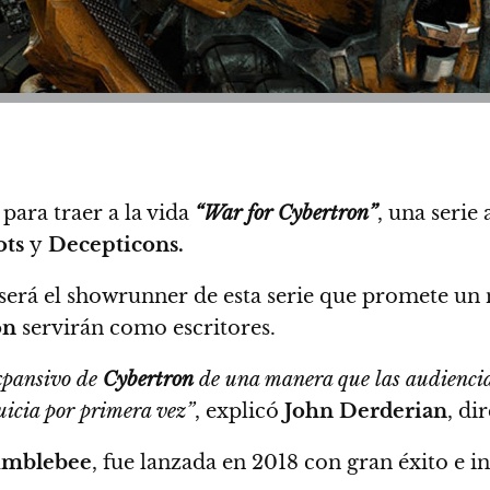
para traer a la vida
“War for Cybertron”
, una seri
ots
y
Decepticons.
 será el showrunner de esta serie que promete un 
on
servirán como escritores.
expansivo de
Cybertron
de una manera que las audiencia
quicia por primera vez”
, explicó
John Derderian
, di
mblebee
, fue lanzada en 2018 con gran éxito e in