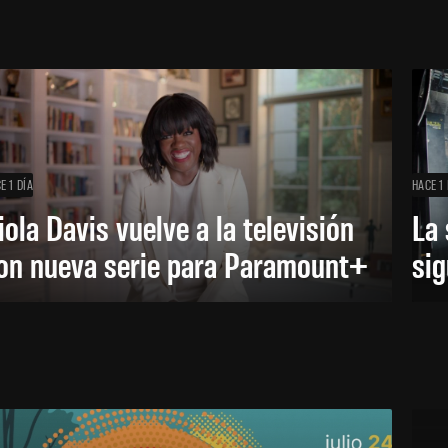
E 1 DÍA
HACE 1 
iola Davis vuelve a la televisión
La 
on nueva serie para Paramount+
sig