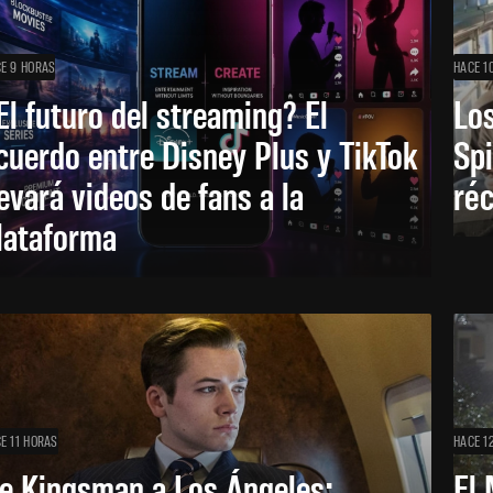
E 9 HORAS
HACE 1
El futuro del streaming? El
Los
cuerdo entre Disney Plus y TikTok
Sp
levará videos de fans a la
réc
lataforma
E 11 HORAS
HACE 1
e Kingsman a Los Ángeles:
El 