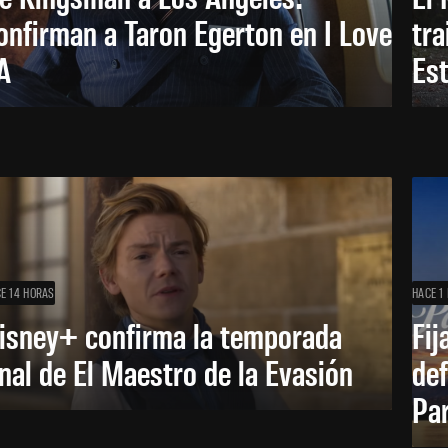
onfirman a Taron Egerton en I Love
tra
A
Es
E 14 HORAS
HACE 1 
isney+ confirma la temporada
Fij
inal de El Maestro de la Evasión
def
Pa