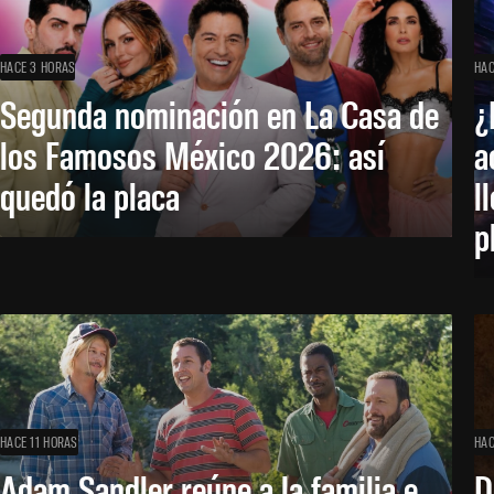
HACE 3 HORAS
HAC
Segunda nominación en La Casa de
¿
los Famosos México 2026: así
a
quedó la placa
l
p
HACE 11 HORAS
HAC
Adam Sandler reúne a la familia e
D