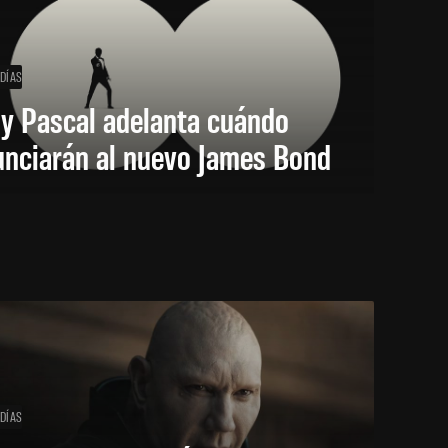
 DÍAS
y Pascal adelanta cuándo
unciarán al nuevo James Bond
 DÍAS