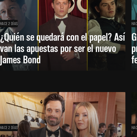
HACE 2 DÍAS
HAC
¿Quién se quedará con el papel? Así
G
van las apuestas por ser el nuevo
p
James Bond
f
HACE 2 DÍAS
HAC