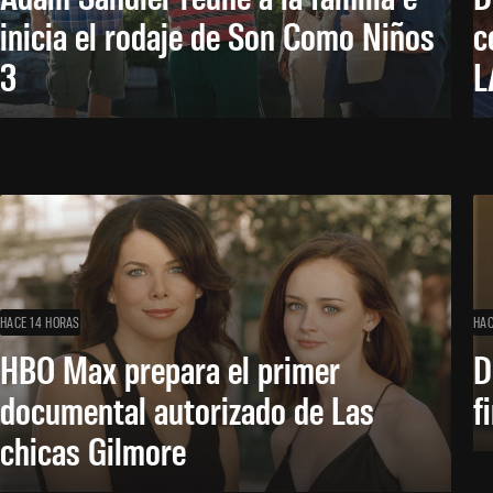
inicia el rodaje de Son Como Niños
c
3
L
HACE 14 HORAS
HAC
HBO Max prepara el primer
D
documental autorizado de Las
f
chicas Gilmore