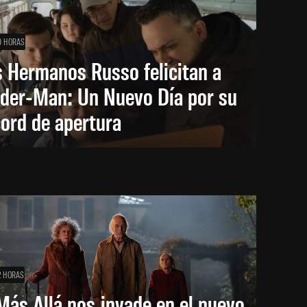
0 HORAS
 Hermanos Russo felicitan a
ider-Man: Un Nuevo Día por su
ord de apertura
2 HORAS
Más Allá nos invade en el nuevo