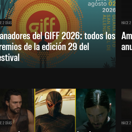
E 2 DÍAS
HACE 2
anadores del GIFF 2026: todos los
Am
remios de la edición 29 del
an
estival
E 2 DÍAS
HACE 2