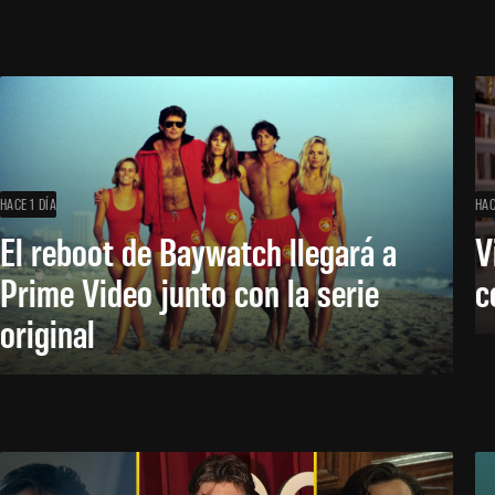
HACE 1 DÍA
HAC
El reboot de Baywatch llegará a
V
Prime Video junto con la serie
c
original