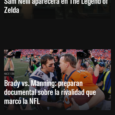
Sam Neill aparecerá en The Legend of
Zelda
HACE 1 DÍA
Brady vs. Manning: preparan
documental sobre la rivalidad que
marcó la NFL