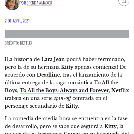
POR
BRENDA AMADOR
2 DE ABRIL, 2021
CRÉDITO: NETFLIX
¡La historia de
Lara Jean
podrá haber terminado,
pero la de su hermana
Kitty
apenas comienza! De
acuerdo con
Deadline
, tras el lanzamiento de la
última entrega de la saga romántica
To All the
Boys
,
To All the Boys: Always and Forever
,
Netflix
trabaja en una serie
spin-off
centrada en el
personaje secundario de
Kitty
.
La comedia de media hora se encuentra en la fase
de desarrollo, pero se sabe que
seguirá a
Kitty
, la
menor de las hermanas
Covey
, en su búsqueda del