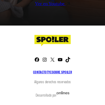
Ver en Youtube
Facebook
Instagram
X
YouTube
TikTok
CONTACTO
TYC
SOBRE SPOILER
Algunos derechos reservados
Desarrollado por