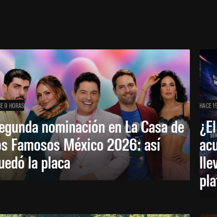
E 9 HORAS
HACE 1
egunda nominación en La Casa de
¿El
os Famosos México 2026: así
acu
uedó la placa
lle
pl