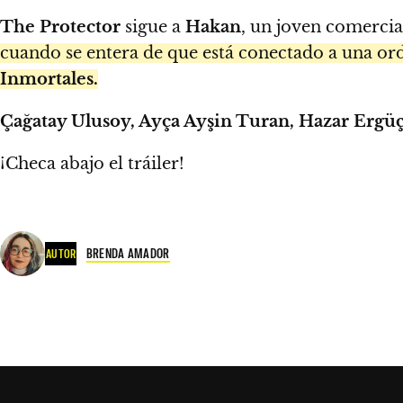
The Protector
sigue a
Hakan
, un joven comerci
cuando se entera de que está conectado a una or
Inmortales.
Çağatay Ulusoy, Ayça Ayşin Turan, Hazar Ergüç
¡Checa abajo el tráiler!
BRENDA AMADOR
AUTOR