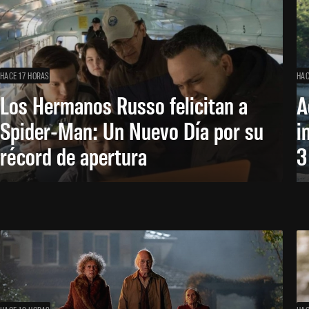
HACE 17 HORAS
HAC
Los Hermanos Russo felicitan a
A
Spider-Man: Un Nuevo Día por su
i
récord de apertura
3