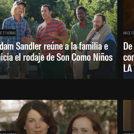
E 17 HORAS
HACE 1
dam Sandler reúne a la familia e
De
nicia el rodaje de Son Como Niños
con
LA