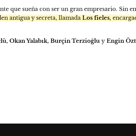
ante que sueña con ser un gran empresario. Sin 
den antigua y secreta, llamada
Los fieles
, encarga
lü, Okan Yalabık, Burçin Terzioğlu
y
Engin Özt