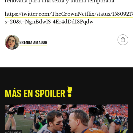
renovada para una sexta y última temporada.
https://twitter.com/TheCrownNetflix/status/1580921
s=20&t=NgnBdwlS-4Er4dDdI8Pqdw
BRENDA AMADOR
MÁS EN SPOILER
HACE 4 HORAS