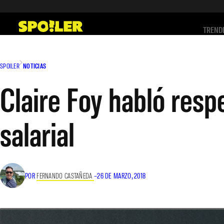
Saltar
al
TREND
contenido
SPOILER
NOTICIAS
Claire Foy habló respe
salarial
POR
FERNANDO CASTAÑEDA
–
26 DE MARZO, 2018