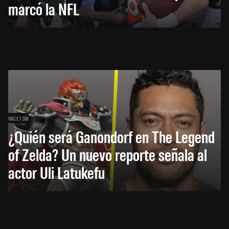
marcó la NFL
HACE 1 DÍA
¿Quién será Ganondorf en The Legend
of Zelda? Un nuevo reporte señala al
actor Uli Latukefu