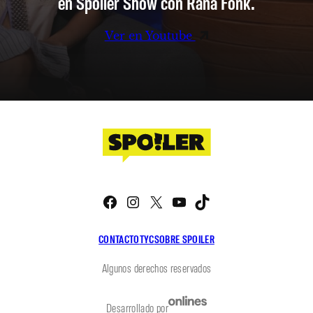
en Spoiler Show con Rana Fonk.
Ver en Youtube
Facebook
Instagram
X
YouTube
TikTok
CONTACTO
TYC
SOBRE SPOILER
Algunos derechos reservados
Desarrollado por