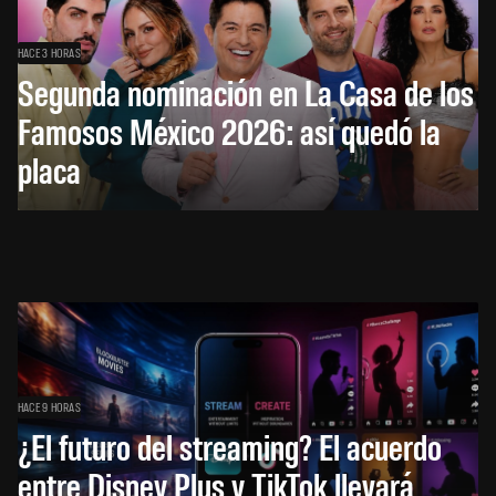
HACE 3 HORAS
Segunda nominación en La Casa de los
Famosos México 2026: así quedó la
placa
HACE 9 HORAS
¿El futuro del streaming? El acuerdo
entre Disney Plus y TikTok llevará