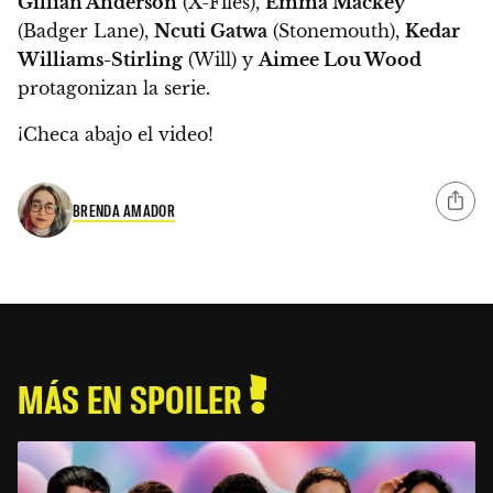
Gillian Anderson
(X-Files),
Emma Mackey
(Badger Lane),
Ncuti Gatwa
(Stonemouth),
Kedar
Williams-Stirling
(Will) y
Aimee Lou Wood
protagonizan la serie.
¡Checa abajo el video!
BRENDA AMADOR
MÁS EN SPOILER