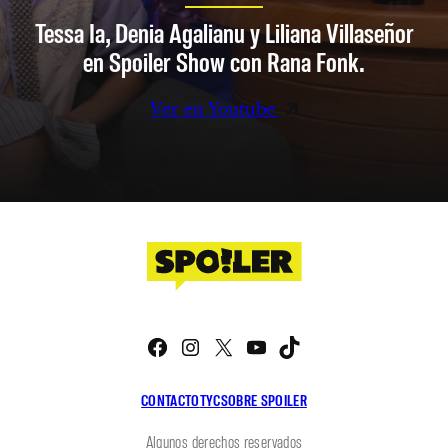
Tessa Ia, Denia Agalianu y Liliana Villaseñor
en Spoiler Show con Rana Fonk.
Ver en Youtube
Facebook
Instagram
X
YouTube
TikTok
CONTACTO
TYC
SOBRE SPOILER
Algunos derechos reservados